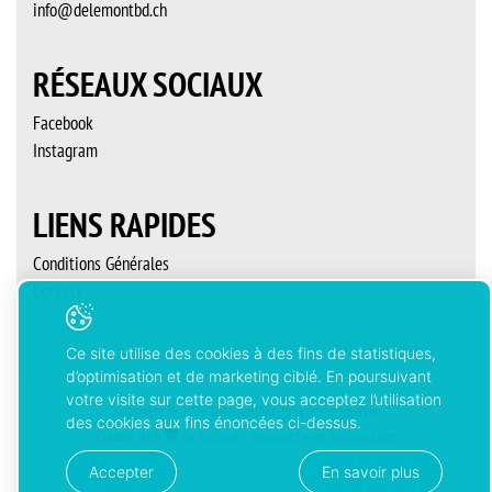
info@delemontbd.ch
RÉSEAUX SOCIAUX
Facebook
Instagram
LIENS RAPIDES
Conditions Générales
Contact
Ce site utilise des cookies à des fins de statistiques,
d’optimisation et de marketing ciblé. En poursuivant
votre visite sur cette page, vous acceptez l’utilisation
Copyright © 2026 Delémont’BD. Tous droits réservés
des cookies aux fins énoncées ci-dessus.
Created with
by
Artionet
-
Generated with IceCube2.Net
Accepter
En savoir plus