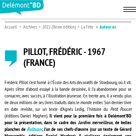
Accueil
Archives
2022 (8ème édition)
La Fête
Auteur·es
PILLOT, FRÉDÉRIC - 1967
(FRANCE)
Frédéric Pillot s’est formé à l’École des Arts décoratifs de Strasbourg, où il vit.
Après s’être d’abord essayé à la bande dessinée, il l’a abandonnée pour se
consacrer, avec succès, à l’illustration jeunesse. En trente ans, il a vendu plus
de deux millions de ses livres traduits dans le monde entier. Son dernier livre
en date revisite, sur un texte d’Agnès Ledig, l’histoire du
Petit Poucet
(éditions Daniel Maghen).
Il vient pour la première fois à Delémont’BD
pour la présentation, dans le cadre des
Jardins merveilleux
, de belles
planches de
Balbuzar
,
l’un de ses chefs-d’œuvre (sur un texte de Gérard
Moncomble, éditions Daniel Maghen). Il réalisera également une