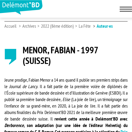
Accueil
Archives
2022 (8ème édition)
La Fête
Auteur·es
MENOR, FABIAN - 1997
(SUISSE)
Jeune prodige, Fabian Menor a 14 ans quand il publie ses premiers strips dans
le
Journal de Lancy
. Il a fait partie de la première volée de diplômés de
l’École supérieure de bande dessinée et d’illustration de Genève (ESBDI). Il a
publié sa première bande dessinée,
Elise
(La joie de lire), un témoignage sur
l’enfance de sa grand-mère, en 2020, à La joie de lire. Il a fait partie des
albums finalistes du Prix Delémont’BD 2021 de la meilleure première œuvre
de bande dessinée suisse. Il
revient cette année à Delémont’BD avec
Derborence
, son adaptation (sur une idée de l’éditeur Helvetiq) du
fameux roman de C. F. Ramuz. Cet ouvrage participe à la sélection du
Prix