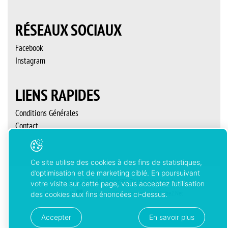
RÉSEAUX SOCIAUX
Facebook
Instagram
LIENS RAPIDES
Conditions Générales
Contact
Ce site utilise des cookies à des fins de statistiques,
d’optimisation et de marketing ciblé. En poursuivant
Copyright © 2026 Delémont’BD. Tous droits réservés
votre visite sur cette page, vous acceptez l’utilisation
Created with
by
Artionet
-
Generated with IceCube2.Net
des cookies aux fins énoncées ci-dessus.
Accepter
En savoir plus