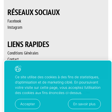
RÉSEAUX SOCIAUX
Facebook
Instagram
LIENS RAPIDES
Conditions Générales
Contact
Ce site utilise des cookies à des fins de statistiques,
d’optimisation et de marketing ciblé. En poursuivant
Copyright © 2026 Delémont’BD. Tous droits réservés
votre visite sur cette page, vous acceptez l’utilisation
Created with
by
Artionet
-
Generated with IceCube2.Net
des cookies aux fins énoncées ci-dessus.
Accepter
En savoir plus