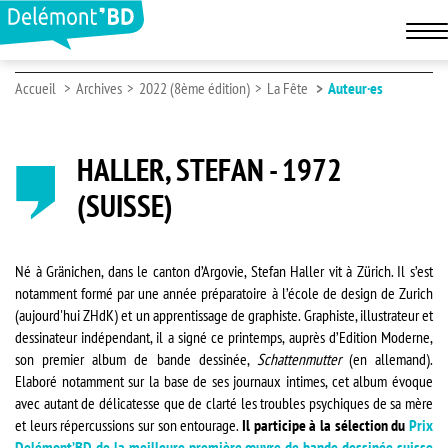
Accueil
Archives
2022 (8ème édition)
La Fête
Auteur·es
HALLER, STEFAN - 1972
(SUISSE)
Né à Gränichen, dans le canton d’Argovie, Stefan Haller vit à Zürich. Il s’est
notamment formé par une année préparatoire à l’école de design de Zurich
(aujourd'hui ZHdK) et un apprentissage de graphiste. Graphiste, illustrateur et
dessinateur indépendant, il a signé ce printemps, auprès d’Edition Moderne,
son premier album de bande dessinée,
Schattenmutter
(en allemand).
Elaboré notamment sur la base de ses journaux intimes, cet album évoque
avec autant de délicatesse que de clarté les troubles psychiques de sa mère
et leurs répercussions sur son entourage.
Il participe à la sélection du
Prix
Delémont’BD de la meilleure première œuvre de bande dessinée suisse