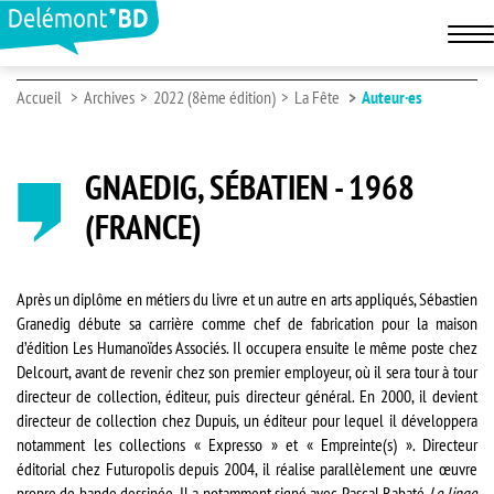
Accueil
Archives
2022 (8ème édition)
La Fête
Auteur·es
GNAEDIG, SÉBATIEN - 1968
(FRANCE)
Après un diplôme en métiers du livre et un autre en arts appliqués, Sébastien
Granedig débute sa carrière comme chef de fabrication pour la maison
d’édition Les Humanoïdes Associés. Il occupera ensuite le même poste chez
Delcourt, avant de revenir chez son premier employeur, où il sera tour à tour
directeur de collection, éditeur, puis directeur général. En 2000, il devient
directeur de collection chez Dupuis, un éditeur pour lequel il développera
notamment les collections « Expresso » et « Empreinte(s) ». Directeur
éditorial chez Futuropolis depuis 2004, il réalise parallèlement une œuvre
propre de bande dessinée. Il a notamment signé avec Pascal Rabaté
Le linge