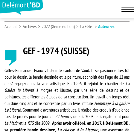
Accueil
Archives
2022 (8ème édition)
La Fête
Auteur·es
GEF - 1974 (SUISSE)
Gilles-Emmanuel Fiaux vit dans le canton de Vaud. Il se passionne très tôt
pour le dessin, la bande dessinée et la peinture, et choisit dès l'âge de 12 ans
de s'engager dans la voie artistique. En 1996, il rejoint le chantier de
La
Galère la Liberté
à Morges et illustre, par une série de dessins et de
peintures, les différentes étapes de sa construction. Un travail en temps réel
qui dure cinq ans et se concrétise par un livre intitulé
Hommage à la galère
La Liberté
. Gourmand d'aventures artistiques, il réalise des croquis d'audience
lors de procès pour le journal
24 heures
, depuis 2003, puis également pour
Le Matin
et la
RTS
dès 2009.
Après avoir célébré, en 2017, à Delémont’BD,
sa première bande dessinée,
La chasse à la Licorne
, une aventure de