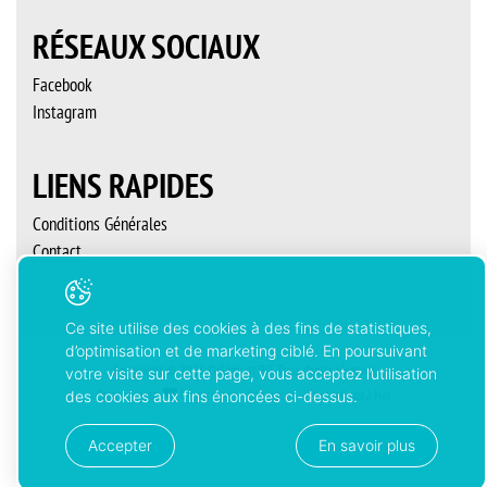
RÉSEAUX SOCIAUX
Facebook
Instagram
LIENS RAPIDES
Conditions Générales
Contact
Ce site utilise des cookies à des fins de statistiques,
d’optimisation et de marketing ciblé. En poursuivant
Copyright © 2026 Delémont’BD. Tous droits réservés
votre visite sur cette page, vous acceptez l’utilisation
Created with
by
Artionet
-
Generated with IceCube2.Net
des cookies aux fins énoncées ci-dessus.
Accepter
En savoir plus